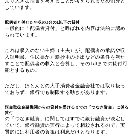
より大きな損害を与えることが考えられるため例外と
しています。
配偶者と併せた年収の
3
分の
1
以下の貸付
一般的に「配偶者貸付」と呼ばれる内容は法的に認め
られています。
これは収入のない主婦（主夫）が、配偶者の承諾や収
入証明書、住民票か戸籍抄本の提出などの条件を満た
すことで配偶者の収入と合算し、その
1/3
までの貸付可
能とするもの。
ただし、ほとんどの大手消費者金融会社では取り扱っ
ておらず、銀行でも制限する動きがあります。
預金取扱金融機関からの貸付を受けるまでの「つなぎ資金」に係る
貸付
の「つなぎ融資」に関してはすでに銀行融資が決定し
ていて、銀行融資の実行によって相殺されるので、実
質的には利用者の負担は利息だけとなります。