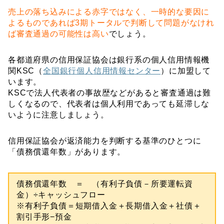
売上の落ち込みによる赤字ではなく、一時的な要因に
よるものであれば3期トータルで判断して問題がなけれ
ば審査通過の可能性は高い
でしょう。
各都道府県の信用保証協会は銀行系の個人信用情報機
関KSC（
全国銀行個人信用情報センター
）に加盟して
います。
KSCで法人代表者の事故歴などがあると審査通過は難
しくなるので、代表者は個人利用であっても延滞しな
いように注意しましょう。
信用保証協会が返済能力を判断する基準のひとつに
「債務償還年数」があります。
債務償還年数 ＝ （有利子負債－所要運転資
金）÷キャッシュフロー
※有利子負債＝短期借入金＋長期借入金＋社債＋
割引手形−預金