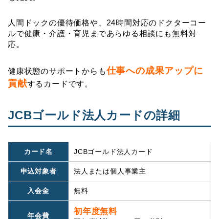
人間ドックの優待価格や、24時間対応のドクターコー
ルで健康・介護・育児まであらゆる相談にも無料対
応。
仕事への成果アップに
健康状態のサポートからも
貢献
するカードです。
JCBゴールド法人カードの詳細
カード名
JCBゴールド法人カード
申込対象者
法人または個人事業主
入会金
無料
初年度無料
年会費