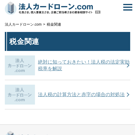
無
法人カードローン.com
税金関連
税金関連
絶対に知っておきたい！法人税の法定実効
税率を解説
法人税の計算方法と赤字の場合の対処法