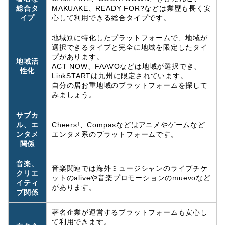
総合タ
MAKUAKE、READY FOR?などは業歴も長く安
イプ
心して利用できる総合タイプです。
地域別に特化したプラットフォームで、地域が
選択できるタイプと完全に地域を限定したタイ
プがあります。
地域活
ACT NOW、FAAVOなどは地域が選択でき、
性化
LinkSTARTは九州に限定されています。
自分の居お重地域のプラットフォームを探して
みましょう。
サブカ
ル、エ
Cheers!、Compasなどはアニメやゲームなど
ンタメ
エンタメ系のプラットフォームです。
関係
音楽、
音楽関連では海外ミュージシャンのライブチケ
クリエ
ットのaliveや音楽プロモーションのmuevoなど
イティ
があります。
ブ関係
著名企業が運営するプラットフォームも安心し
て利用できます。